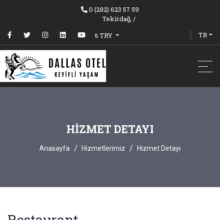
0 (282) 623 57 59
Tekirdağ,
/
TR
₺ TRY
HIZMET DETAYI
Anasayfa
Hizmetlerimiz
Hizmet Detayı
Restaurant